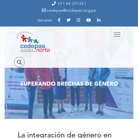
Ir al contenido principal
+51 44 291651
cedepas@cedepas.org.pe
Intranet
Toggle
navigation
SUPERANDO BRECHAS DE GÉNERO
La integración de género en