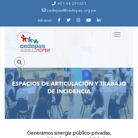
Ir al contenido principal
+51 44 291651
cedepas@cedepas.org.pe
Intranet
Toggle
navigation
ESPACIOS DE ARTICULACIÓN Y TRABAJO
DE INCIDENCIA
Generamos sinergia público-privadas,