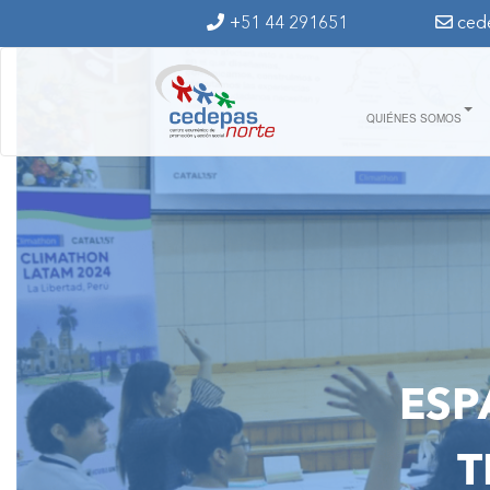
Ir al contenido principal
+51 44 291651
ced
QUIÉNES SOMOS
ESP
T