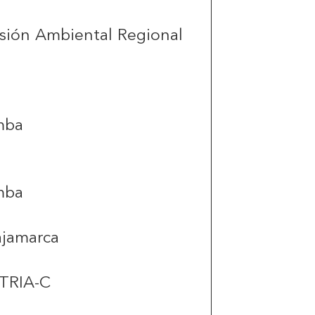
sión Ambiental Regional
mba
mba
ajamarca
CTRIA-C