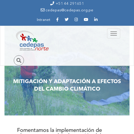
Ir al contenido principal
+51 44 291651
cedepas@cedepas.org.pe
Intranet
Toggle
navigation
MITIGACIÓN Y ADAPTACIÓN A EFECTOS
DEL CAMBIO CLIMÁTICO
Fomentamos la implementación de