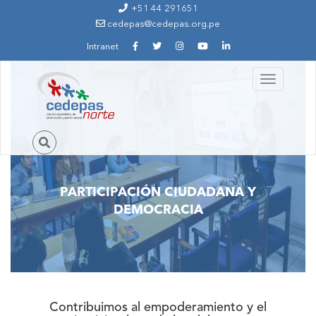
Ir al contenido principal
+51 44 291651
cedepas@cedepas.org.pe
Intranet
Toggle
navigation
PARTICIPACIÓN CIUDADANA Y
DEMOCRACIA
Contribuimos al empoderamiento y el