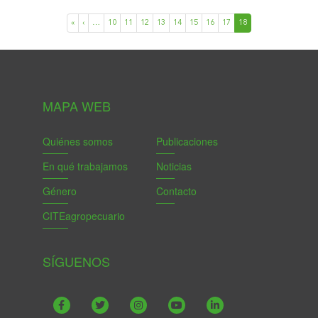
«
‹
…
10
11
12
13
14
15
16
17
18
MAPA WEB
Quiénes somos
Publicaciones
En qué trabajamos
Noticias
Género
Contacto
CITEagropecuario
SÍGUENOS