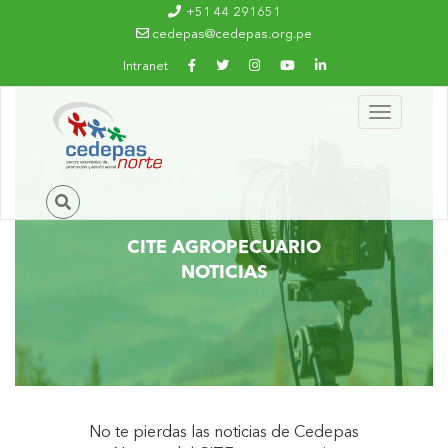
Ir al contenido principal
+51 44 291651
cedepas@cedepas.org.pe
Intranet
Toggle
navigation
CITE AGROPECUARIO
NOTICIAS
No te pierdas las noticias de Cedepas