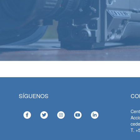
SÍGUENOS
CO
Cent
Acci
ced
T. +