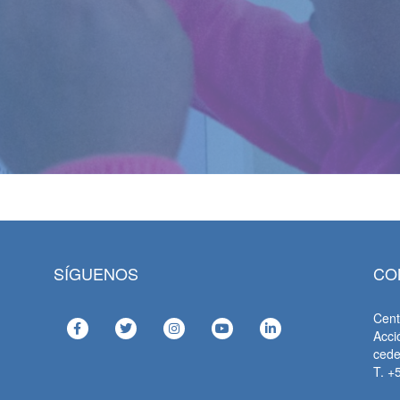
SÍGUENOS
CO
Cent
Acci
ced
T. +