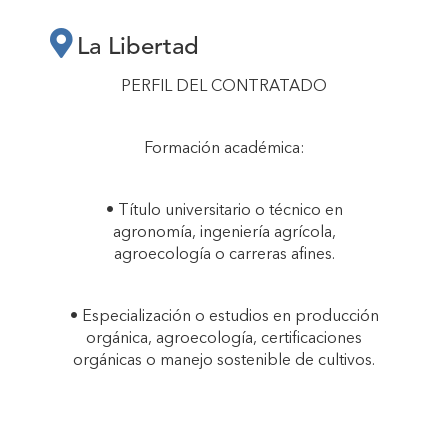
CAPACITACIÓN DE
La Libertad
PRODUCTORES DE
PERFIL DEL CONTRATADO
QUINUA
Formación académica:
CERTIFICADA
• Título universitario o técnico en
agronomía, ingeniería agrícola,
ORGÁNICA EN
agroecología o carreras afines.
BUENAS
• Especialización o estudios en producción
orgánica, agroecología, certificaciones
orgánicas o manejo sostenible de cultivos.
PRÁCTICAS
AGRÍCOLAS"