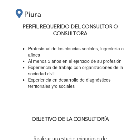
MINUCIOSO DE
Piura
IDENTIFICACIÓN Y
PERFIL REQUERIDO DEL CONSULTOR O
CONSULTORA
CARACTERIZACIÓN
Profesional de las ciencias sociales, ingeniería o
afines
DE LAS PERSONAS
Al menos 5 años en el ejercicio de su profesión
Experiencia de trabajo con organizaciones de la
sociedad civil
CON
Experiencia en desarrollo de diagnósticos
territoriales y/o sociales
DISCAPACIDAD DE
LOS DISTRITOS DE
OBJETIVO DE LA CONSULTORÍA
AMOTAPE,
Realizar un estudio minucioso de