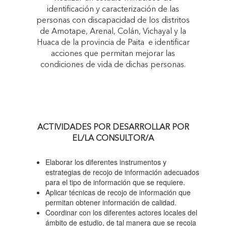
identificación y caracterización de las
personas con discapacidad de los distritos
ARENAL, COLÁN,
de Amotape,
Arenal, Colán, Vichayal y la
Huaca de la provincia de Paita e identificar
VICHAYAL Y LA
acciones que permitan mejorar las
condiciones de vida de dichas personas.
HUACA DE LA
PROVINCIA DE
ACTIVIDADES POR DESARROLLAR POR
EL/LA CONSULTOR/A
PAITA "
Elaborar los diferentes instrumentos y
estrategias de recojo de información adecuados
para el tipo de información que se requiere.
Aplicar técnicas de recojo de información que
permitan obtener información de calidad.
Coordinar con los diferentes actores locales del
ámbito de estudio, de tal manera que se recoja