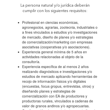
La persona natural y/o jurídica deberán
MARCO DEL
cumplir con los siguientes requisitos:
Profesional en ciencias económicas,
PROGRAMA
agronegocios, agrarias, zootecnia, industriales o
a fines vinculados a estudios y/o investigaciones
de mercado, diseño de planes y/o estrategias
“INICIATIVAS
de comercialización/marketing con empresas
asociativas (cooperativas y/o asociaciones).
Experiencia general mínima de 5 años en
INNOVADORAS
actividades relacionadas al objeto de la
consultoría.
Experiencia específica de al menos 2 años
PARA EL
realizando diagnósticos e investigaciones y/o
estudios de mercado aplicando herramientas de
recojo de información físicos y/o digitales
FORTALECIMIENTO
(encuestas, focus gropus, entrevistas, otros) y
diseñando planes y estrategias de
comercialización con EA de productores y
DE LAS
productoras rurales, vinculados a cadenas de
valor de granos andinos y/o agropecuarias.