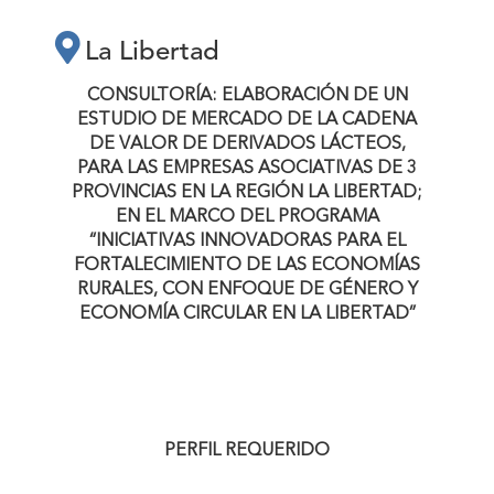
CADENA DE VALOR
La Libertad
DE DERIVADOS
CONSULTORÍA:
ELABORACIÓN DE UN
ESTUDIO DE MERCADO DE LA CADENA
LÁCTEOS, PARA
DE VALOR DE DERIVADOS LÁCTEOS,
PARA LAS EMPRESAS ASOCIATIVAS DE 3
PROVINCIAS EN LA REGIÓN LA LIBERTAD
;
LAS EMPRESAS
EN EL MARCO DEL PROGRAMA
“INICIATIVAS INNOVADORAS PARA EL
FORTALECIMIENTO DE LAS ECONOMÍAS
ASOCIATIVAS DE 3
RURALES, CON ENFOQUE DE GÉNERO Y
ECONOMÍA CIRCULAR EN LA LIBERTAD
”
PROVINCIAS EN LA
REGIÓN LA
PERFIL REQUERIDO
LIBERTAD; EN EL