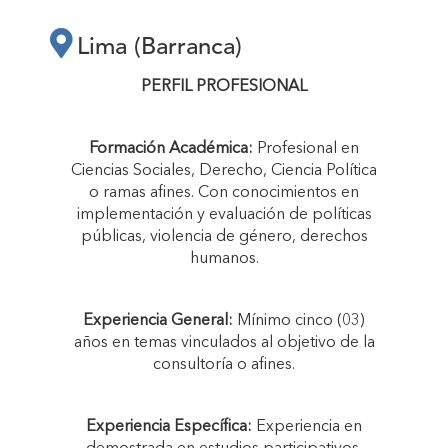
PREVENCIÓN,
Lima (Barranca)
SANCIÓN Y
PERFIL PROFESIONAL
ERRADICACIÓN DE
Formación Académica:
Profesional en
Ciencias Sociales, Derecho, Ciencia Política
LA VIOLENCIA DE
o ramas afines. Con conocimientos en
implementación y evaluación de políticas
públicas, violencia de género, derechos
GÉNERO EN LA
humanos.
PROVINCIA DE
Experiencia General:
Mínimo cinco (03)
años en temas vinculados al objetivo de la
consultoría o afines.
BARRANCA”"
Experiencia Específica:
Experiencia en