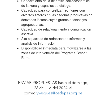
Conocimiento de la dinámica socioeconómica
ENFOQUE DE
de la zona y espacios de diálogo.
Capacidad para concretizar reuniones con
diversos actores en las cadenas productivas de
GÉNERO"
derivados lácteos cuyes granos andinos y/o
agropecuarias.
Capacidad de relacionamiento y comunicación
asertiva.
Alta capacidad de redacción de informes y
análisis de información.
Disponibilidad inmediata para movilizarse a las
zonas de intervención del Programa Crecer
Rural.
ENVIAR PROPUESTAS hasta el domingo,
28 de julio del 2024 al
correo
yvasquez@cedepas.org.pe