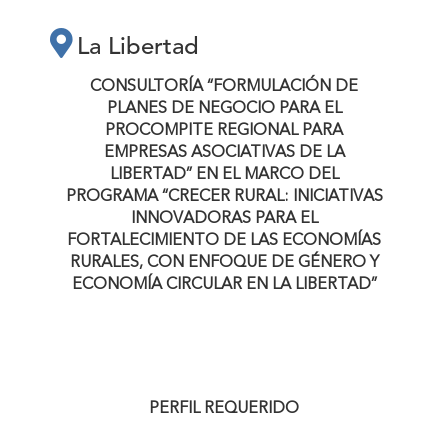
PROCOMPITE
La Libertad
REGIONAL PARA
CONSULTORÍA “FORMULACIÓN DE
PLANES DE NEGOCIO PARA EL
PROCOMPITE REGIONAL PARA
EMPRESAS
EMPRESAS ASOCIATIVAS DE LA
LIBERTAD”
EN EL MARCO DEL
ASOCIATIVAS DE
PROGRAMA “CRECER RURAL:
INICIATIVAS
INNOVADORAS PARA EL
FORTALECIMIENTO DE LAS ECONOMÍAS
LA LIBERTAD” EN
RURALES, CON ENFOQUE DE GÉNERO Y
ECONOMÍA CIRCULAR EN LA LIBERTAD”
EL MARCO DEL
PROGRAMA
PERFIL REQUERIDO
“CRECER RURAL: