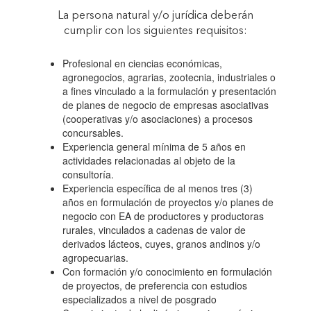
La persona natural y/o jurídica deberán
INICIATIVAS
cumplir con los siguientes requisitos:
Profesional en ciencias económicas,
INNOVADORAS
agronegocios, agrarias, zootecnia, industriales o
a fines vinculado a la formulación y presentación
de planes de negocio de empresas asociativas
PARA EL
(cooperativas y/o asociaciones) a procesos
concursables.
Experiencia general mínima de 5 años en
FORTALECIMIENTO
actividades relacionadas al objeto de la
consultoría.
Experiencia específica de al menos tres (3)
DE LAS
años en formulación de proyectos y/o planes de
negocio con EA de productores y productoras
rurales, vinculados a cadenas de valor de
ECONOMÍAS
derivados lácteos, cuyes, granos andinos y/o
agropecuarias.
Con formación y/o conocimiento en formulación
RURALES, CON
de proyectos, de preferencia con estudios
especializados a nivel de posgrado