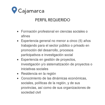
DEL PROCESO DE
Cajamarca
DIÁLOGO
PERFIL REQUERIDO
Formación profesional en ciencias sociales o
POLÍTICO
afines
Experiencia general no menor a cinco (5) años
REGIONAL EN EL
trabajando para el sector público o privado en
promoción del desarrollo, procesos
participativos e investigación social
Experiencia en gestión de proyectos,
MARCO DEL
investigación y/o sistematización de proyectos o
iniciativas sociales
PROYECTO PERÚ
Residencia en la región
Conocimiento de las dinámicas económicas,
sociales, políticas de la región, y de sus
provincias, así como de sus organizaciones de
CONVERSA -
sociedad civil
CAJAMARCA”"