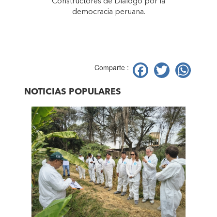
Constructores de Diálogo por la
democracia peruana.
Facebook
Twitter
Wh
Comparte :
NOTICIAS POPULARES