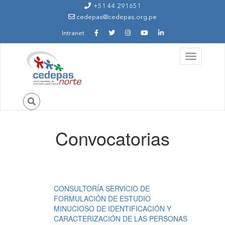
Ir al contenido principal
+51 44 291651
cedepas@cedepas.org.pe
Intranet
Toggle
navigation
Convocatorias
Usted está aquí
CONSULTORÍA SERVICIO DE
FORMULACIÓN DE ESTUDIO
MINUCIOSO DE IDENTIFICACIÓN Y
CARACTERIZACIÓN DE LAS PERSONAS