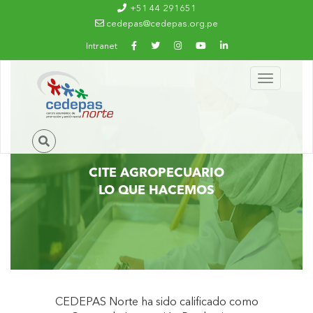
Ir al contenido principal
+51 44 291651
cedepas@cedepas.org.pe
Intranet
Toggle
navigation
CITE AGROPECUARIO
LO QUE HACEMOS
CEDEPAS Norte ha sido calificado como