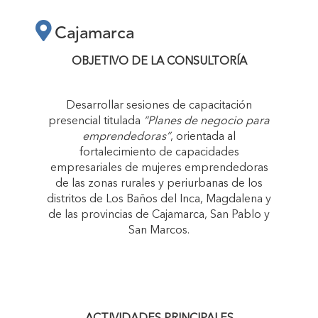
PRESENCIAL
Cajamarca
TITULADA “PLANES
OBJETIVO DE LA CONSULTORÍA
DE NEGOCIO PARA
Desarrollar sesiones de capacitación
presencial titulada
“Planes de negocio para
EMPRENDEDORAS”"
emprendedoras”
, orientada al
fortalecimiento de capacidades
empresariales de mujeres emprendedoras
de las zonas rurales y periurbanas de los
distritos de Los Baños del Inca, Magdalena y
de las provincias de Cajamarca, San Pablo y
San Marcos.