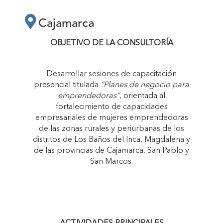
PRESENCIAL
Cajamarca
TITULADA “PLANES
OBJETIVO DE LA CONSULTORÍA
DE NEGOCIO PARA
Desarrollar sesiones de capacitación
presencial titulada
“Planes de negocio para
EMPRENDEDORAS”"
emprendedoras”
, orientada al
fortalecimiento de capacidades
empresariales de mujeres emprendedoras
de las zonas rurales y periurbanas de los
distritos de Los Baños del Inca, Magdalena y
de las provincias de Cajamarca, San Pablo y
San Marcos.