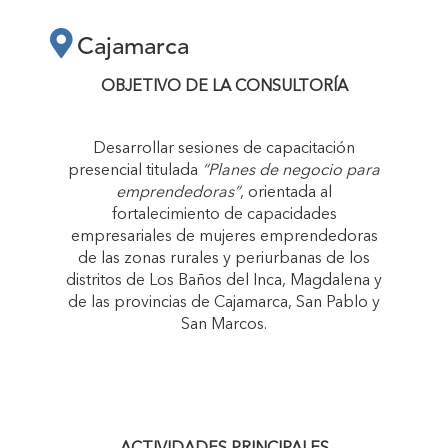
PRESENCIAL
Cajamarca
TITULADA “PLANES
OBJETIVO DE LA CONSULTORÍA
DE NEGOCIO PARA
Desarrollar sesiones de capacitación
presencial titulada
“Planes de negocio para
EMPRENDEDORAS”"
emprendedoras”
, orientada al
fortalecimiento de capacidades
empresariales de mujeres emprendedoras
de las zonas rurales y periurbanas de los
distritos de Los Baños del Inca, Magdalena y
de las provincias de Cajamarca, San Pablo y
San Marcos.