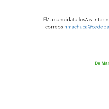
El/la candidata los/as inter
correos
nmachuca@cedepa
De
Mar