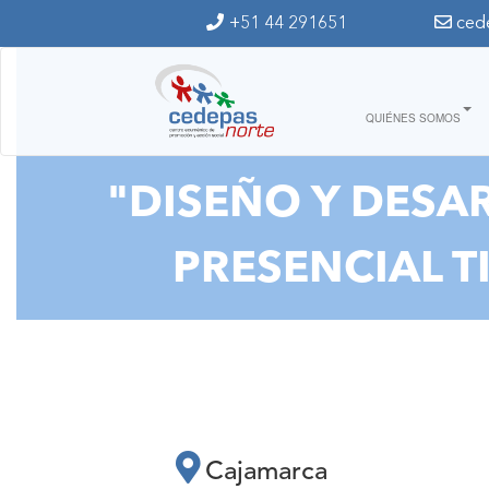
Ir al contenido principal
+51 44 291651
ced
QUIÉNES SOMOS
"DISEÑO Y DESA
PRESENCIAL T
Cajamarca