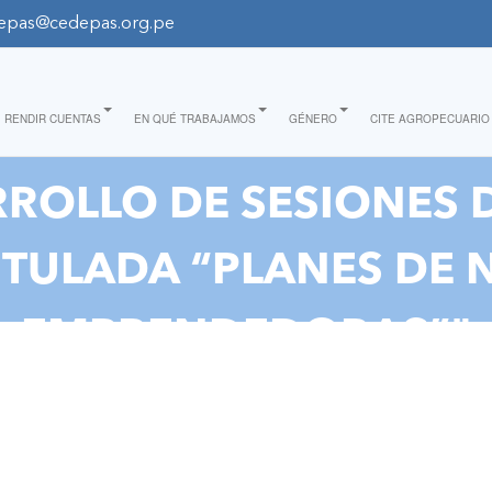
epas@cedepas.org.pe
RENDIR CUENTAS
EN QUÉ TRABAJAMOS
GÉNERO
CITE AGROPECUARIO
RROLLO DE SESIONES 
ITULADA “PLANES DE
EMPRENDEDORAS”"