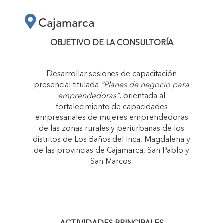
PRESENCIAL
Cajamarca
TITULADA “PLANES
OBJETIVO DE LA CONSULTORÍA
DE NEGOCIO PARA
Desarrollar sesiones de capacitación
presencial titulada
“Planes de negocio para
EMPRENDEDORAS”"
emprendedoras”
, orientada al
fortalecimiento de capacidades
empresariales de mujeres emprendedoras
de las zonas rurales y periurbanas de los
distritos de Los Baños del Inca, Magdalena y
de las provincias de Cajamarca, San Pablo y
San Marcos.