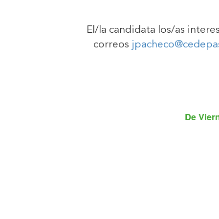
El/la candidata los/as inter
correos
jpacheco@cedepa
De
Vier