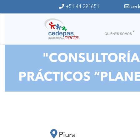
Ir al contenido principal
+51 44 291651
ced
QUIÉNES SOMOS
"CONSULTORÍA:
PRÁCTICOS “PLAN
Piura