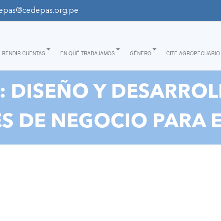
epas@cedepas.org.pe
RENDIR CUENTAS
EN QUÉ TRABAJAMOS
GÉNERO
CITE AGROPECUARIO
 DISEÑO Y DESARROL
ES DE NEGOCIO PARA