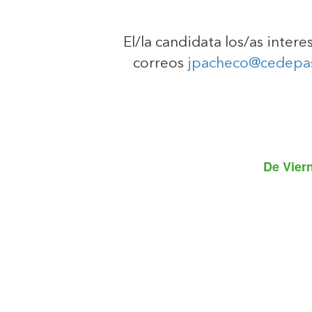
El/la candidata los/as inter
correos
jpacheco@cedepa
De
Vier