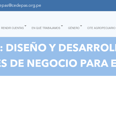
epas@cedepas.org.pe
RENDIR CUENTAS
EN QUÉ TRABAJAMOS
GÉNERO
CITE AGROPECUARIO
 DISEÑO Y DESARROL
ES DE NEGOCIO PARA