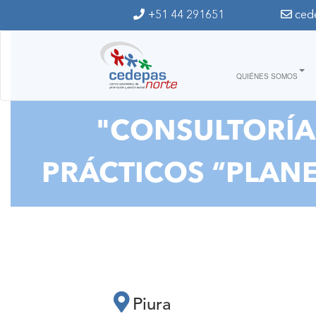
Ir al contenido principal
+51 44 291651
ced
QUIÉNES SOMOS
"CONSULTORÍA:
PRÁCTICOS “PLAN
Piura