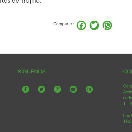
itos de Trujillo.
Facebook
Twitter
Wha
Comparte :
SÍGUENOS
CO
Cent
Acci
ced
T. +
Los 
TRU