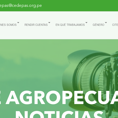
epas@cedepas.org.pe
ÉNES SOMOS
RENDIR CUENTAS
EN QUÉ TRABAJAMOS
GÉNERO
CIT
E AGROPECU