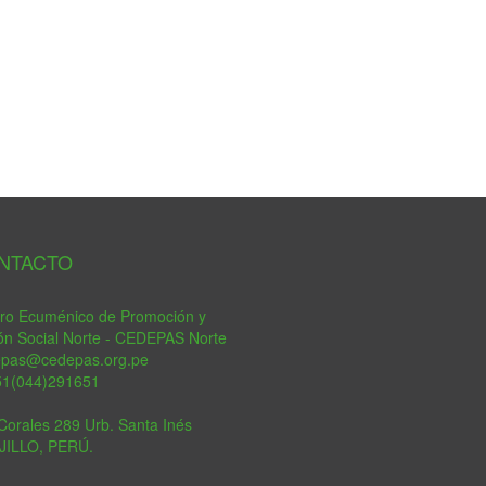
tsApp
NTACTO
ro Ecuménico de Promoción y
ón Social Norte - CEDEPAS Norte
epas@cedepas.org.pe
51(044)291651
Corales 289 Urb. Santa Inés
JILLO, PERÚ.