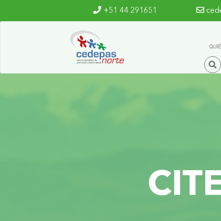
Ir al contenido principal
+51 44 291651
ced
QUI
CIT