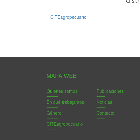
distr
CITEagropecuario
MAPA WEB
Quiénes somos
Publicaciones
En qué trabajamos
Noticias
Género
Contacto
CITEagropecuario