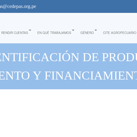
s@cedepas.org.pe
RENDIR CUENTAS
EN QUÉ TRABAJAMOS
GÉNERO
CITE AGROPECUARIO
ENTIFICACIÓN DE PROD
ENTO Y FINANCIAMIEN
 DIRIGIDOS POR MUJER
OVINCIA DE BARRANC