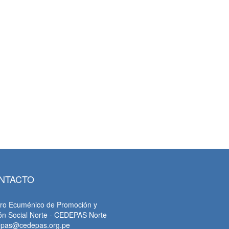
NTACTO
ro Ecuménico de Promoción y
ón Social Norte - CEDEPAS Norte
epas@cedepas.org.pe