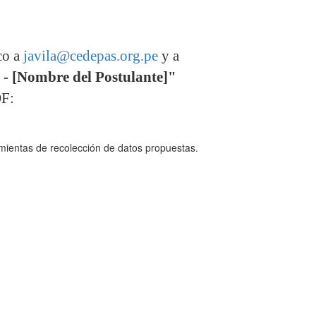
co a
javila@cedepas.org.pe
y a
 - [Nombre del Postulante]"
DF:
mientas de recolección de datos propuestas.