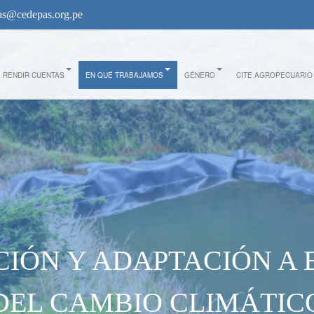
s@cedepas.org.pe
RENDIR CUENTAS
EN QUÉ TRABAJAMOS
GÉNERO
CITE AGROPECUARIO
CIÓN Y ADAPTACIÓN A 
DEL CAMBIO CLIMÁTIC